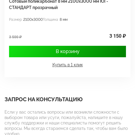
Сотовый поликарбонат 8 мм 2100х3000 мм ЮГ-
С
СТАНДАРТ прозрачный
С
Размер
2100x3000
Толщина
8 мм
Р
3 150 ₽
3 500 ₽
3
В корзину
Купить в 1 клик
ЗАПРОС НА КОНСУЛЬТАЦИЮ
Если у вас остались вопросы или возникли сложности с
выбором товара или усуги, пожалуйста, напишите в нашу
службу поддержки и наши специалисты помогут решить
вопросы. Мы всегда стараемся сделать так, чтобы вам было
удобно.