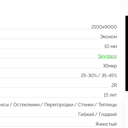
2100x9000
Эконом
10 мм
Skyglass
30мкр
25-30%
35-45%
2R
15 лет
весы
Остекление
Перегородки
Стенки
Теплицы
Гибкий
Гладкий
Ячеистый