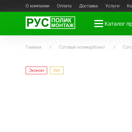
О компании
Оплата
Доставка
Услуги
Ко
Каталог п
Главная
Сотовый поликарбонат
Сот
Эконом
Хит