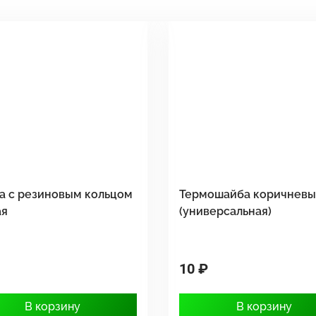
а с резиновым кольцом
Термошайба коричнев
ая
(универсальная)
10 ₽
В корзину
В корзину