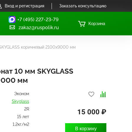
Вход и регистрация
Заказать консультацию
+7 (495) 227-23-79
Корзина
zakaz@ruspolik.ru
 SKYGLASS коричневый 2100х9000 мм
нат 10 мм SKYGLASS
9000 мм
Эконом
Skyglass
2R
15 000 ₽
15 лет
1.2кг/м2
В корзину