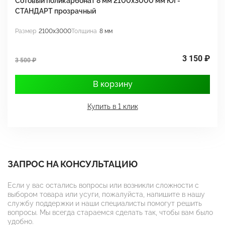
Сотовый поликарбонат 8 мм 2100х3000 мм ЮГ-
С
СТАНДАРТ прозрачный
С
Размер
2100x3000
Толщина
8 мм
Р
3 150 ₽
3 500 ₽
3
В корзину
Купить в 1 клик
ЗАПРОС НА КОНСУЛЬТАЦИЮ
Если у вас остались вопросы или возникли сложности с
выбором товара или усуги, пожалуйста, напишите в нашу
службу поддержки и наши специалисты помогут решить
вопросы. Мы всегда стараемся сделать так, чтобы вам было
удобно.