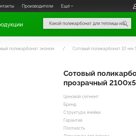
нтакты
Производители
Ещё
родукции
овый поликарбонат эконом
Сотовый поликарбонат 10 мм
Сотовый поликарбо
прозрачный 2100х
Ценовой сегмент
Бренд
Структура ячейки
Гарантия
Плотность