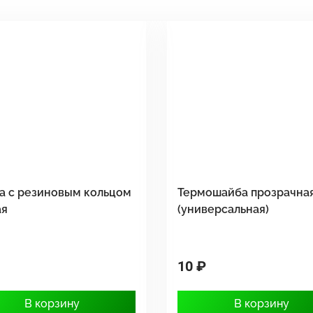
а с резиновым кольцом
Термошайба прозрачна
ая
(универсальная)
10 ₽
В корзину
В корзину