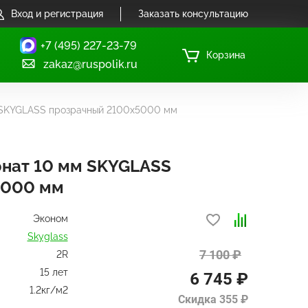
Вход и регистрация
Заказать консультацию
+7 (495) 227-23-79
Корзина
zakaz@ruspolik.ru
 SKYGLASS прозрачный 2100х5000 мм
нат 10 мм SKYGLASS
5000 мм
Эконом
Skyglass
7 100 ₽
2R
15 лет
6 745 ₽
1.2кг/м2
Скидка 355 ₽