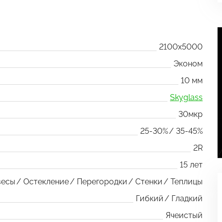
2100x5000
Эконом
10 мм
Skyglass
30мкр
25-30%
35-45%
2R
15 лет
весы
Остекление
Перегородки
Стенки
Теплицы
Гибкий
Гладкий
Ячеистый