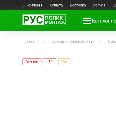
О компании
Оплата
Доставка
Услуги
Ко
Каталог п
Главная
Сотовый поликарбонат
Сот
Эконом
-5%
Хит