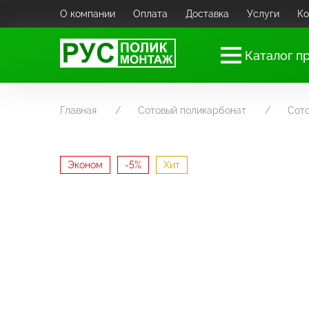
О компании
Оплата
Доставка
Услуги
Ко
Каталог п
Главная
Сотовый поликарбонат
Сот
Эконом
-5%
Хит