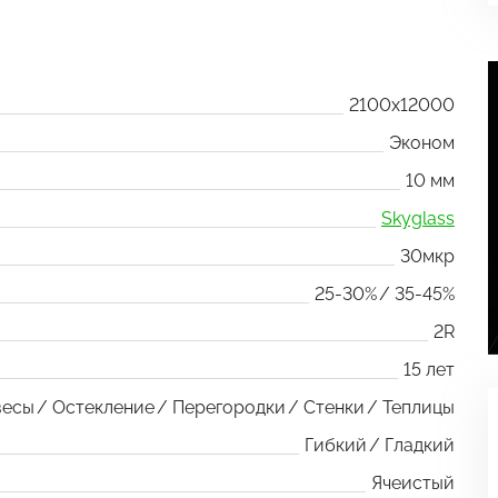
2100x12000
Эконом
10 мм
Skyglass
30мкр
25-30%
35-45%
2R
15 лет
весы
Остекление
Перегородки
Стенки
Теплицы
Гибкий
Гладкий
Ячеистый