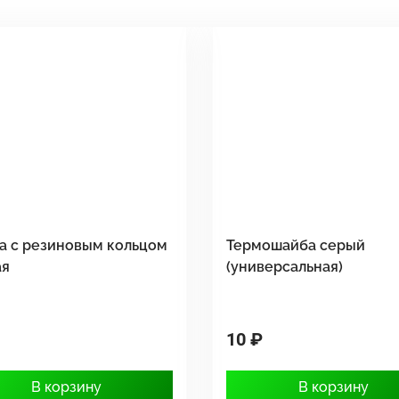
а с резиновым кольцом
Термошайба серый
ая
(универсальная)
10 ₽
В корзину
В корзину