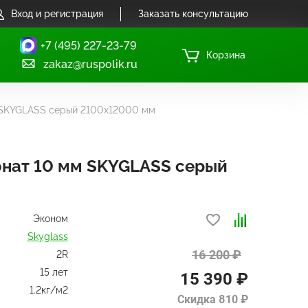
Вход и регистрация
Заказать консультацию
+7 (495) 227-23-79
Корзина
zakaz@ruspolik.ru
 SKYGLASS серый 2100х12000 мм
нат 10 мм SKYGLASS серый
Эконом
Skyglass
16 200 ₽
2R
15 лет
15 390 ₽
1.2кг/м2
Скидка 810 ₽