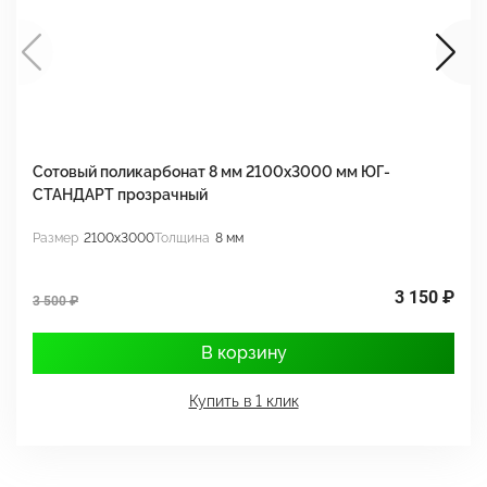
Сотовый поликарбонат 8 мм 2100х3000 мм ЮГ-
С
СТАНДАРТ прозрачный
С
Размер
2100x3000
Толщина
8 мм
Р
3 150 ₽
3 500 ₽
3
В корзину
Купить в 1 клик