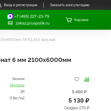
Вход и регистрация
Заказать консультацию
+7 (495) 227-23-79
Корзина
zakaz@ruspolik.ru
2100х6000мм SKYGLASS красный
онат 6 мм 2100х6000мм
Эконом
Skyglass
5 400 ₽
2R
0.8кг/м2
5 130 ₽
Скидка 270 ₽