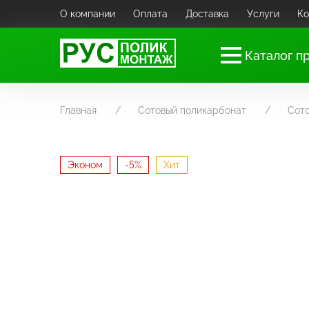
О компании
Оплата
Доставка
Услуги
Ко
Каталог п
Главная
Сотовый поликарбонат
Сот
Эконом
-5%
Хит