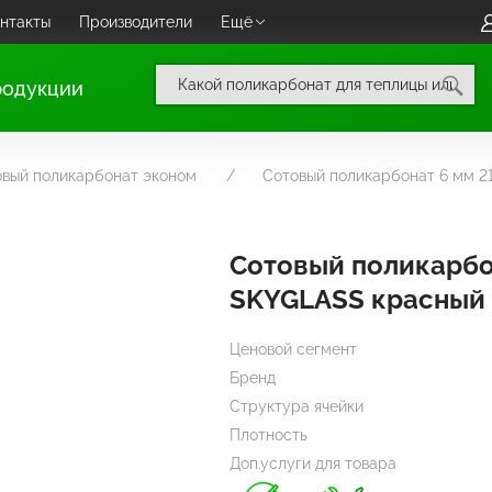
нтакты
Производители
Ещё
родукции
овый поликарбонат эконом
Сотовый поликарбонат 6 мм 
Сотовый поликарб
SKYGLASS красный
Ценовой сегмент
Бренд
Структура ячейки
Плотность
Доп.услуги для товара