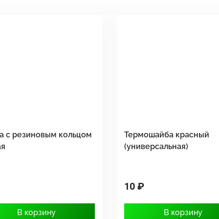
а с резиновым кольцом
Термошайба красный
ая
(универсальная)
10 ₽
В корзину
В корзину