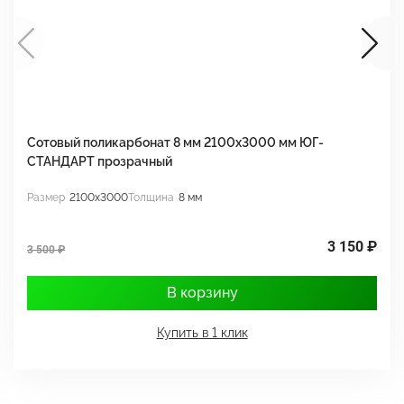
Сотовый поликарбонат 8 мм 2100х3000 мм ЮГ-
С
СТАНДАРТ прозрачный
С
Размер
2100x3000
Толщина
8 мм
Р
3 150 ₽
3 500 ₽
3
В корзину
Купить в 1 клик