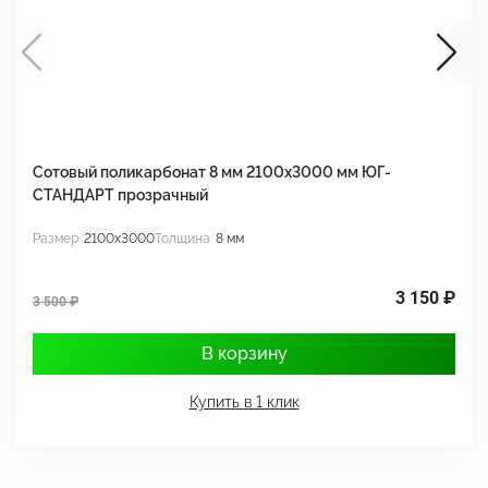
Сотовый поликарбонат 8 мм 2100х3000 мм ЮГ-
С
СТАНДАРТ прозрачный
С
Размер
2100x3000
Толщина
8 мм
Р
3 150 ₽
3 500 ₽
3
В корзину
Купить в 1 клик