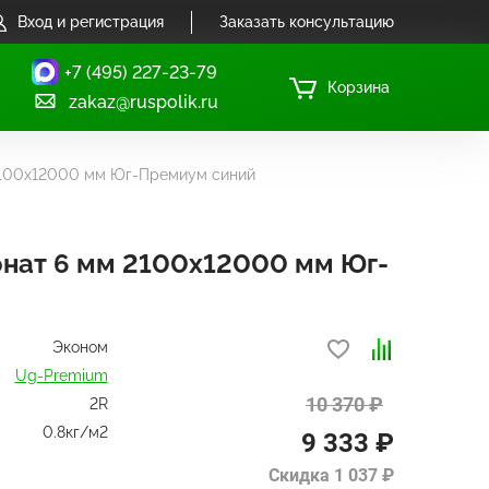
Вход и регистрация
Заказать консультацию
+7 (495) 227-23-79
Корзина
zakaz@ruspolik.ru
2100x12000 мм Юг-Премиум синий
нат 6 мм 2100x12000 мм Юг-
Эконом
Ug-Premium
10 370 ₽
2R
0.8кг/м2
9 333 ₽
Скидка 1 037 ₽