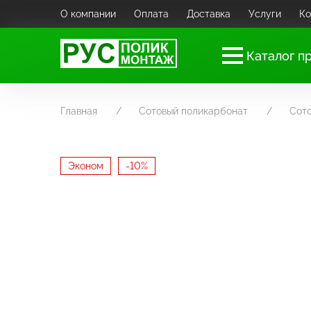
О компании
Оплата
Доставка
Услуги
Ко
Каталог п
Главная
Сотовый поликарбонат
Сот
Эконом
-10%