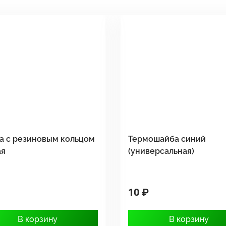
а с резиновым кольцом
Термошайба синий
ая
(универсальная)
10 ₽
В корзину
В корзину