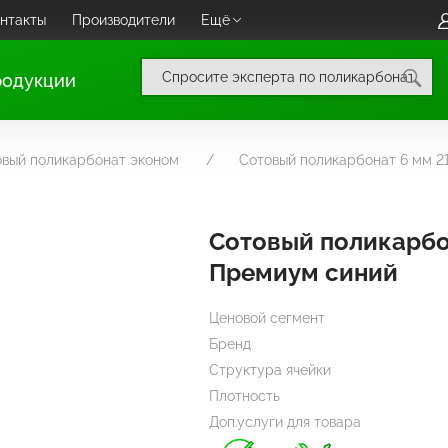
нтакты
Производители
Ещё
родукции
овый поликарбонат эконом
Сотовый поликарбонат 6 мм 
Сотовый поликарбо
Премиум синий
Ценовой сегмент
Бренд
Структура ячейки
Плотность
Доп.услуги для товара