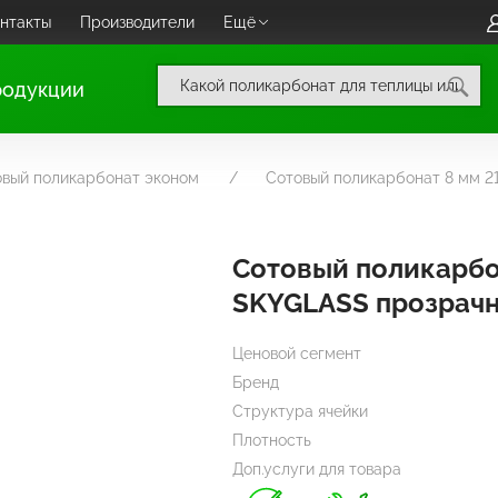
нтакты
Производители
Ещё
родукции
овый поликарбонат эконом
Сотовый поликарбонат 8 мм 
Сотовый поликарбо
SKYGLASS прозрач
Ценовой сегмент
Бренд
Структура ячейки
Плотность
Доп.услуги для товара