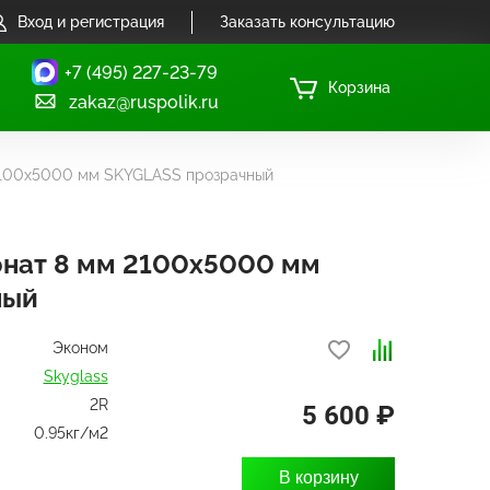
Вход и регистрация
Заказать консультацию
+7 (495) 227-23-79
Корзина
zakaz@ruspolik.ru
2100x5000 мм SKYGLASS прозрачный
нат 8 мм 2100x5000 мм
ный
Эконом
Skyglass
2R
5 600 ₽
0.95кг/м2
В корзину