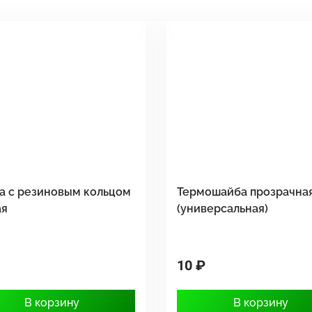
а с резиновым кольцом
Термошайба прозрачна
ая
(универсальная)
10 ₽
В корзину
В корзину