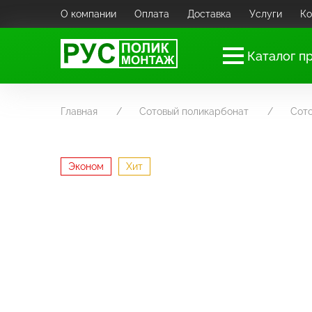
О компании
Оплата
Доставка
Услуги
Ко
Каталог п
Главная
Сотовый поликарбонат
Сот
Эконом
Хит