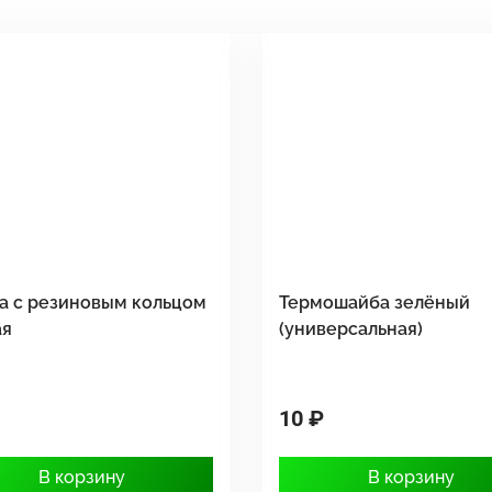
а с резиновым кольцом
Термошайба зелёный
ая
(универсальная)
10 ₽
В корзину
В корзину