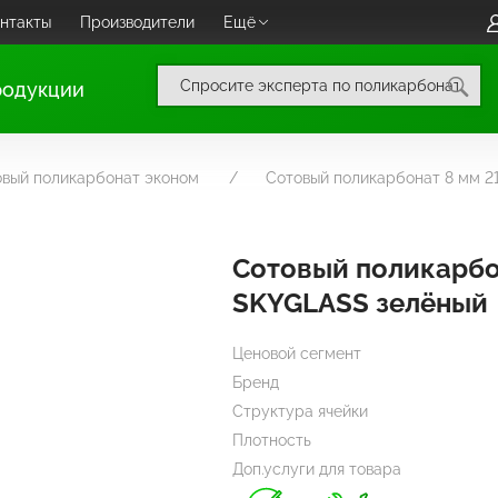
нтакты
Производители
Ещё
родукции
овый поликарбонат эконом
Сотовый поликарбонат 8 мм 
Сотовый поликарбо
SKYGLASS зелёный
Ценовой сегмент
Бренд
Структура ячейки
Плотность
Доп.услуги для товара