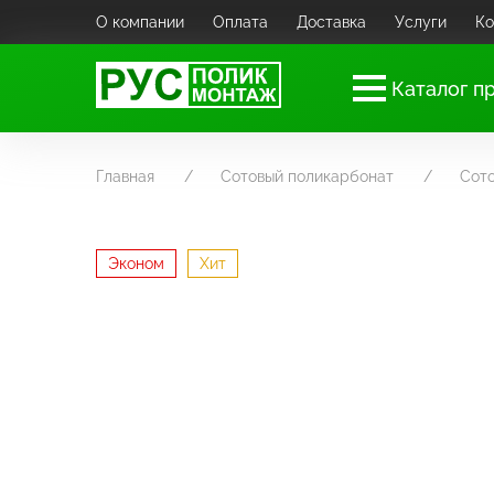
О компании
Оплата
Доставка
Услуги
Ко
Каталог п
Главная
Сотовый поликарбонат
Сот
Эконом
Хит