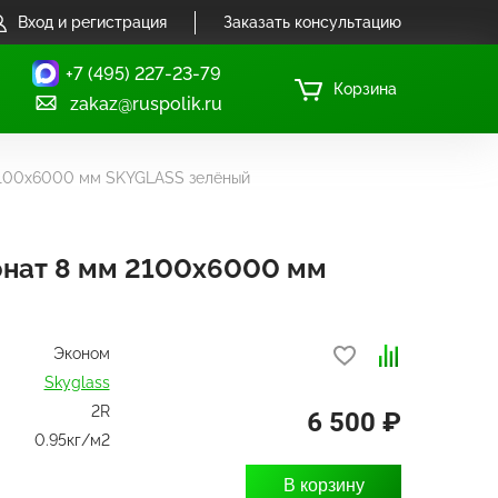
Вход и регистрация
Заказать консультацию
+7 (495) 227-23-79
Корзина
zakaz@ruspolik.ru
2100x6000 мм SKYGLASS зелёный
нат 8 мм 2100x6000 мм
Эконом
Skyglass
2R
6 500 ₽
0.95кг/м2
В корзину