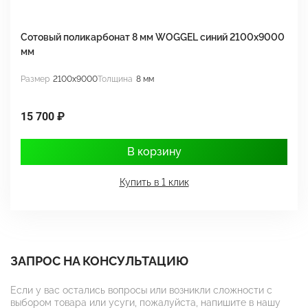
Сотовый поликарбонат 8 мм WOGGEL синий 2100х9000
С
мм
м
Размер
2100x9000
Толщина
8 мм
Р
15 700 ₽
1
В корзину
Купить в 1 клик
ЗАПРОС НА КОНСУЛЬТАЦИЮ
Если у вас остались вопросы или возникли сложности с
выбором товара или усуги, пожалуйста, напишите в нашу