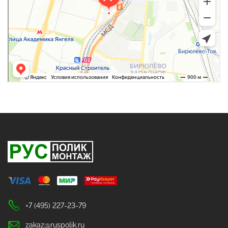
+7 (495) 227-23-79
zakaz@ruspolik.ru