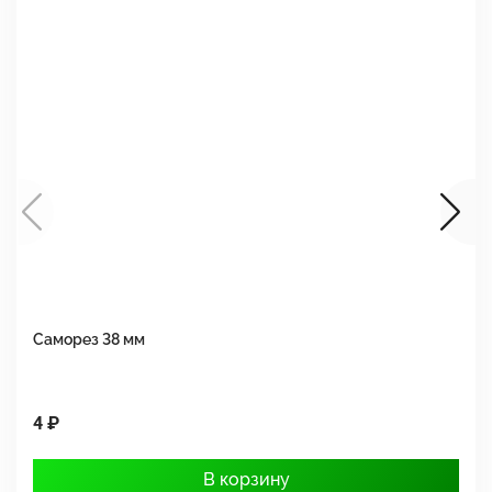
Саморез 38 мм
Ш
4 ₽
1
В корзину