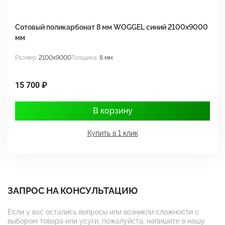
Сотовый поликарбонат 8 мм WOGGEL синий 2100х9000
С
мм
м
Размер
2100x9000
Толщина
8 мм
Р
15 700 ₽
1
В корзину
Купить в 1 клик
ЗАПРОС НА КОНСУЛЬТАЦИЮ
Если у вас остались вопросы или возникли сложности с
выбором товара или усуги, пожалуйста, напишите в нашу