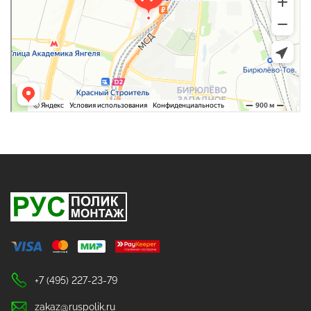
+7 (495) 227-23-79
zakaz@ruspolik.ru