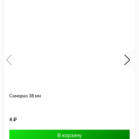
Саморез 38 мм
Ш
4 ₽
1
В корзину