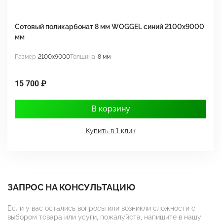
Сотовый поликарбонат 8 мм WOGGEL синий 2100х9000
С
мм
м
Размер
2100x9000
Толщина
8 мм
Р
15 700 ₽
1
В корзину
Купить в 1 клик
ЗАПРОС НА КОНСУЛЬТАЦИЮ
Если у вас остались вопросы или возникли сложности с
выбором товара или усуги, пожалуйста, напишите в нашу