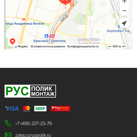
+7 (495) 227-23-79
zakaz@ruspolik.ru