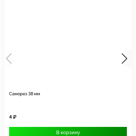
Саморез 38 мм
Ш
4 ₽
1
В корзину