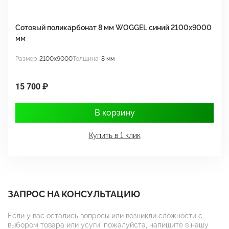
Сотовый поликарбонат 8 мм WOGGEL синий 2100х9000
С
мм
м
Размер
2100x9000
Толщина
8 мм
Р
15 700 ₽
1
В корзину
Купить в 1 клик
ЗАПРОС НА КОНСУЛЬТАЦИЮ
Если у вас остались вопросы или возникли сложности с
выбором товара или усуги, пожалуйста, напишите в нашу