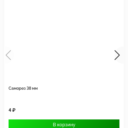
Саморез 38 мм
Ш
4 ₽
1
В корзину