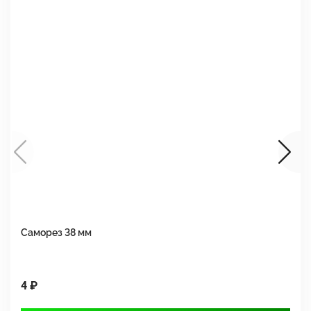
Саморез 38 мм
Ш
4 ₽
1