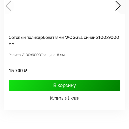
Сотовый поликарбонат 8 мм WOGGEL синий 2100х9000
С
мм
м
Размер
2100x9000
Толщина
8 мм
Р
15 700 ₽
1
В корзину
Купить в 1 клик