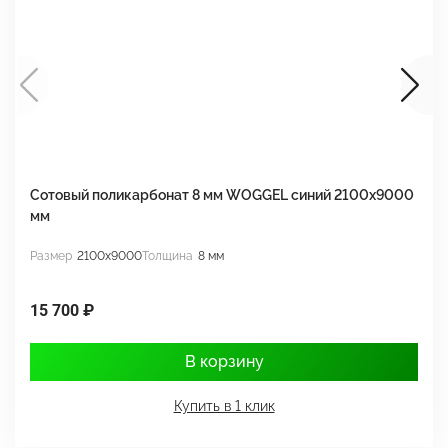
Сотовый поликарбонат 8 мм WOGGEL синий 2100х9000
С
мм
м
Размер
2100x9000
Толщина
8 мм
Р
15 700 ₽
1
В корзину
Купить в 1 клик