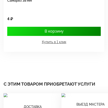
Саморез 38 мм
Ш
4 ₽
1
В корзину
Купить в 1 клик
С ЭТИМ ТОВАРОМ ПРИОБРЕТАЮТ УСЛУГИ
ВЫЕЗД МАСТЕРА
ДОСТАВКА