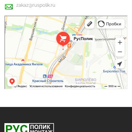
zakaz@ruspolik.ru
РусПолик
Оргстекло, поликарбонат в Москве
Строительные и отделочные работы в Москве