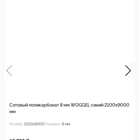
Сотовый поликарбонат 8 мм WOGGEL синий 2100х9000
С
мм
м
Размер
2100x9000
Толщина
8 мм
Р