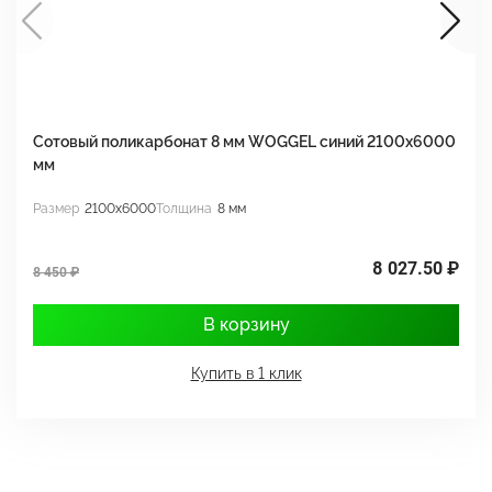
Сотовый поликарбонат 8 мм WOGGEL синий 2100х6000
С
мм
м
Размер
2100x6000
Толщина
8 мм
Р
8 027.50 ₽
7
8 450 ₽
В корзину
Купить в 1 клик