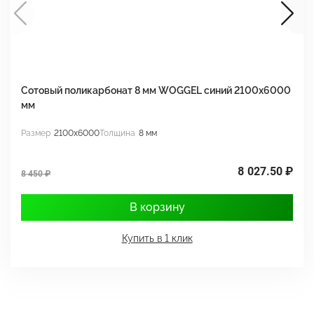
Сотовый поликарбонат 8 мм WOGGEL синий 2100х6000
С
мм
м
Размер
2100x6000
Толщина
8 мм
Р
8 027.50 ₽
7
8 450 ₽
В корзину
Купить в 1 клик