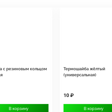
а с резиновым кольцом
Термошайба жёлтый
ая
(универсальная)
10 ₽
В корзину
В корзину