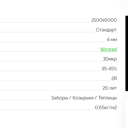
2100x6000
Стандарт
4 мм
Woggel
30мкр
35-45%
2R
20 лет
Заборы
Козырьки
Теплицы
0.65кг/м2