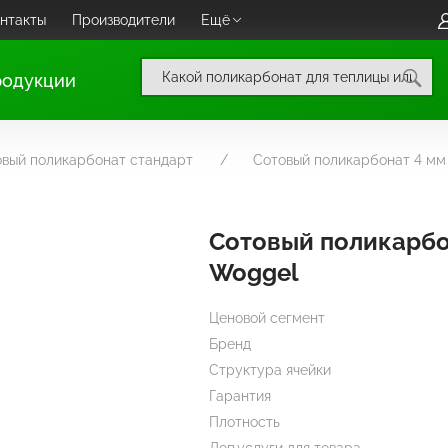
нтакты
Производители
Ещё
родукции
вый поликарбонат стандарт
Сотовый поликарбонат 4 м
Сотовый поликарбо
Woggel
Ценовой сегмент
Бренд
Структура ячейки
Гарантия
Плотность