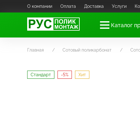
О компании
Оплата
Доставка
Услуги
Ко
Каталог п
Главная
Сотовый поликарбонат
Сото
Стандарт
-5%
Хит