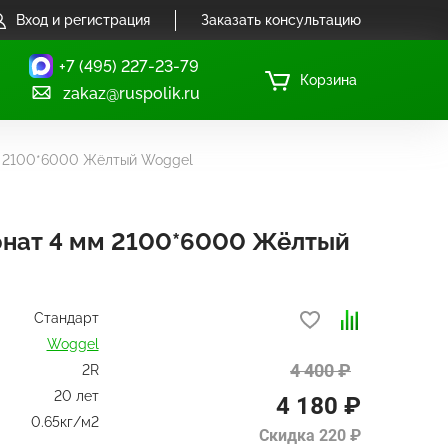
Вход и регистрация
Заказать консультацию
+7 (495) 227-23-79
Корзина
zakaz@ruspolik.ru
м 2100*6000 Жёлтый Woggel
нат 4 мм 2100*6000 Жёлтый
Стандарт
Woggel
4 400 ₽
2R
20 лет
4 180 ₽
0.65кг/м2
Скидка 220 ₽