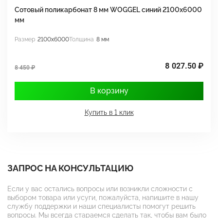
Сотовый поликарбонат 8 мм WOGGEL синий 2100х6000
С
мм
м
Размер
2100x6000
Толщина
8 мм
Р
8 027.50 ₽
7
8 450 ₽
В корзину
Купить в 1 клик
ЗАПРОС НА КОНСУЛЬТАЦИЮ
Если у вас остались вопросы или возникли сложности с
выбором товара или усуги, пожалуйста, напишите в нашу
службу поддержки и наши специалисты помогут решить
вопросы. Мы всегда стараемся сделать так, чтобы вам было