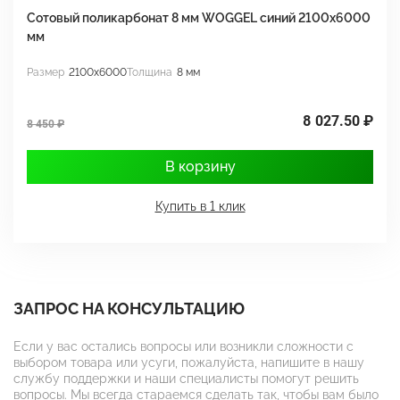
Сотовый поликарбонат 8 мм WOGGEL синий 2100х6000
С
мм
м
Размер
2100x6000
Толщина
8 мм
Р
8 027.50 ₽
7
8 450 ₽
В корзину
Купить в 1 клик
ЗАПРОС НА КОНСУЛЬТАЦИЮ
Если у вас остались вопросы или возникли сложности с
выбором товара или усуги, пожалуйста, напишите в нашу
службу поддержки и наши специалисты помогут решить
вопросы. Мы всегда стараемся сделать так, чтобы вам было