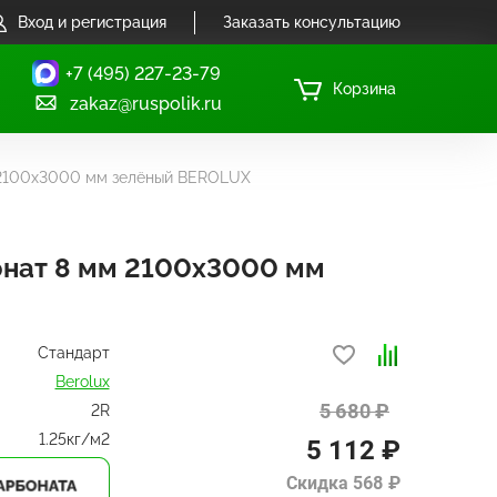
Вход и регистрация
Заказать консультацию
+7 (495) 227-23-79
Корзина
zakaz@ruspolik.ru
 2100x3000 мм зелёный BEROLUX
нат 8 мм 2100x3000 мм
Стандарт
Berolux
5 680 ₽
2R
1.25кг/м2
5 112 ₽
Скидка 568 ₽