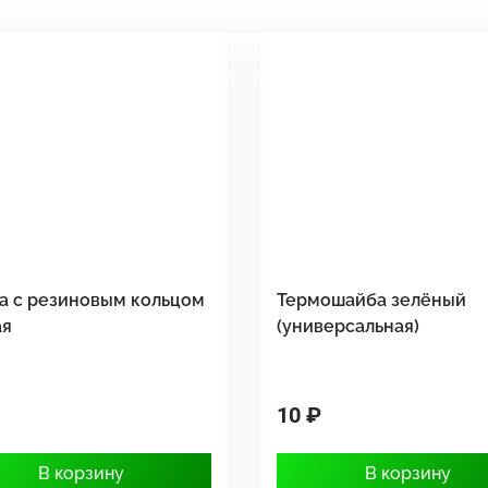
а с резиновым кольцом
Термошайба зелёный
ая
(универсальная)
10 ₽
В корзину
В корзину