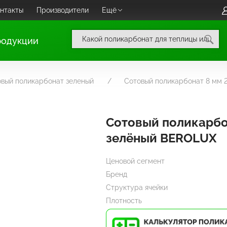
нтакты
Производители
Ещё
родукции
вый поликарбонат зеленый
Сотовый поликарбонат 8 мм
Сотовый поликарбо
зелёный BEROLUX
Ценовой сегмент
Бренд
Структура ячейки
Плотность