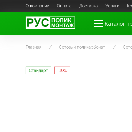
О компании
Оплата
Доставка
Услуги
Ко
Каталог п
Главная
Сотовый поликарбонат
Сото
Стандарт
-10%