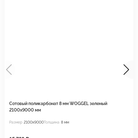
Сотовый поликарбонат 8 мм WOGGEL зеленый
С
2100х9000 мм
2
Размер
2100x9000
Толщина
8 мм
Р