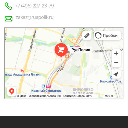
+7 (495) 227-23-79
zakaz@ruspolik.ru
РусПолик
Оргстекло, поликарбонат в Москве
Строительные и отделочные работы в Москве