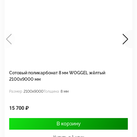
Сотовый поликарбонат 8 мм WOGGEL жёлтый
С
2100х9000 мм
2
Размер
2100x9000
Толщина
8 мм
Р
15 700 ₽
1
В корзину