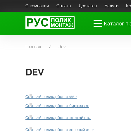
О компании
Оплата
Доставка
Услуги
Ко
Каталог п
Главная
dev
DEV
Сотовый поликарбонат
(861)
Сотовый поликарбонат бирюза
(91)
Сотовый поликарбонат желтый
(110)
Сотовый поликарбонат зеленый
(109)