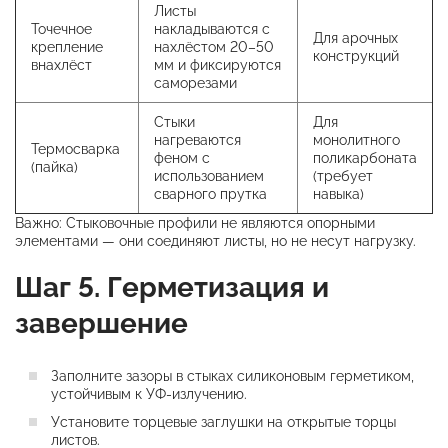
Листы
Точечное
накладываются с
Для арочных
крепление
нахлёстом 20–50
конструкций
внахлёст
мм и фиксируются
саморезами
Стыки
Для
нагреваются
монолитного
Термосварка
феном с
поликарбоната
(пайка)
использованием
(требует
сварного прутка
навыка)
Важно: Стыковочные профили не являются опорными
элементами — они соединяют листы, но не несут нагрузку.
Шаг 5. Герметизация и
завершение
Заполните зазоры в стыках силиконовым герметиком,
устойчивым к УФ-излучению.
Установите торцевые заглушки на открытые торцы
листов.