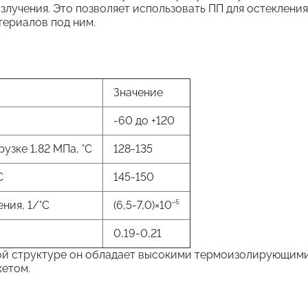
злучения. Это позволяет использовать ПП для остеклени
териалов под ним.
Значение
-60 до +120
зке 1,82 МПа, °C
128-135
C
145-150
ния, 1/°C
(6,5-7,0)×10⁻⁵
0,19-0,21
ой структуре он обладает высокими термоизолирующими 
кетом.