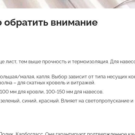
о обратить внимание
 толще лист, тем выше прочность и термоизоляция. Для наве
большая/малая, капля. Выбор зависит от типа несущих к
волна – для скатных кровель и витражей.
100 мм для кровли, 100-150 мм для навесов.
 зеленый, синий, красный. Влияет на светопропускание и
, Полик, Карбогласc. Они гарантируют подтвержденное ка