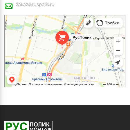
zakaz@ruspolik.ru
РусПолик
Оргстекло, поликарбонат в Москве
Строительные и отделочные работы в Москве