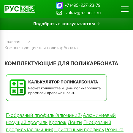
+7 (495) 227-23-79
zakaz@ruspolik.ru
Подобрать с консультантом →
Главная
Комплектующие для поликарбоната
КОМПЛЕКТУЮЩИЕ ДЛЯ ПОЛИКАРБОНАТА
F-образный профиль (алюминий)
Алюминиевый
несущий профиль
Крепеж
Ленты
П-образный
профиль (алюминий)
Пристенный профиль
Резинка