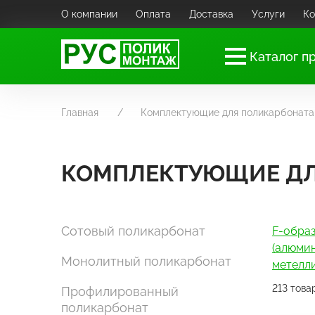
О компании
Оплата
Доставка
Услуги
Ко
Каталог п
Главная
Комплектующие для поликарбоната
КОМПЛЕКТУЮЩИЕ ДЛ
Сотовый поликарбонат
F-обра
(алюми
Монолитный поликарбонат
метелл
213 това
Профилированный
поликарбонат