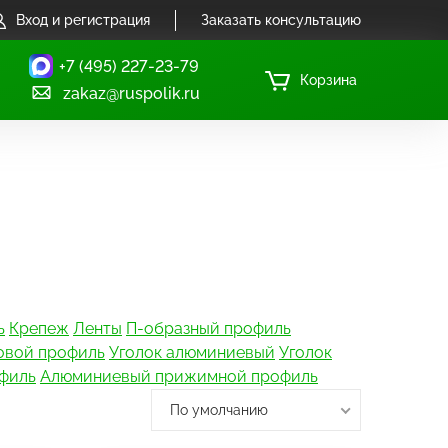
Вход и регистрация
Заказать консультацию
+7 (495) 227-23-79
Корзина
zakaz@ruspolik.ru
ь
Крепеж
Ленты
П-образный профиль
овой профиль
Уголок алюминиевый
Уголок
филь
Алюминиевый прижимной профиль
По умолчанию