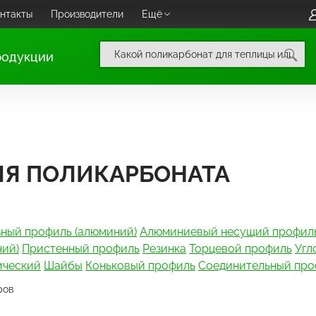
нтакты
Производители
Ещё
родукции
Я ПОЛИКАРБОНАТА
зный профиль (алюминий)
Алюминиевый несущий профил
ний)
Пристенный профиль
Резинка
Торцевой профиль
Угл
ический
Шайбы
Коньковый профиль
Соединительный про
ров