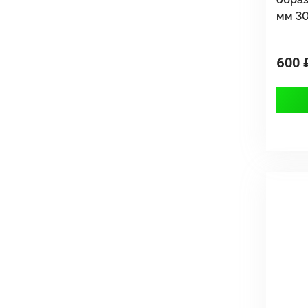
мм 3
600 