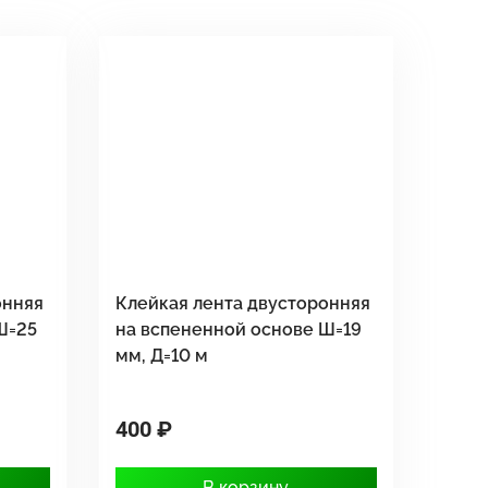
онняя
Клейкая лента двусторонняя
Ш=25
на вспененной основе Ш=19
мм, Д=10 м
400 ₽
В корзину