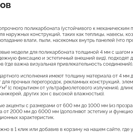
ров
опрочного поликарбоната (устойчивого к механическим 
ля наружных конструкций, таких как теплицы, навесы, к
опадание влаги, пыли, насекомых внутрь панелей (что пр
ые модели для поликарбоната толщиной 4 мм с шагом кр
адежную фиксацию и эстетичный внешний вид), подходят 
в (где важна визуальная привлекательность соединений).
ртного исполнения имеют толщину материала от 4 мм до
т для прочных перегородок, рекламных конструкций, эле
г/м² (с покрытием от ультрафиолетового излучения), дл
анжерей, других зон с высокой влажностью).
 акценты с размерами от 600 мм до 1000 мм (из прозра
 от 2000 мм до 6000 мм (дополняют эстетику и функцион
ционных характеристик.
о в 1 клик или добавив в корзину на нашем сайте, где 