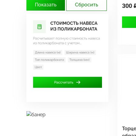
300 
Торце
обра