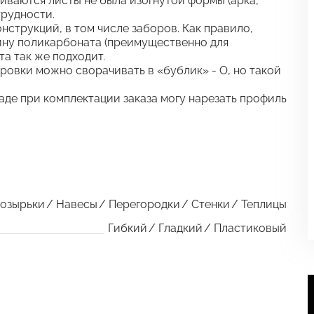
иваются листы не была изогнутой формы (арка,
трудности.
струкций, в том числе заборов. Как правило,
ину поликарбоната (преимущественно для
та так же подходит.
ровки можно сворачивать в «бублик» - О, но такой
аде при комплектации заказа могу нарезать профиль
озырьки
Навесы
Перегородки
Стенки
Теплицы
Гибкий
Гладкий
Пластиковый