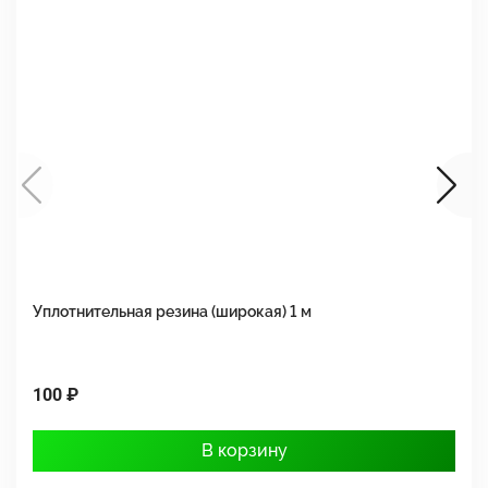
Уплотнительная резина (широкая) 1 м
У
100 ₽
5
В корзину