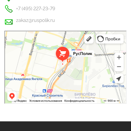
+7 (495) 227-23-79
zakaz@ruspolik.ru
РусПолик
Оргстекло, поликарбонат в Москве
Строительные и отделочные работы в Москве