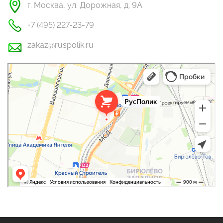
г. Москва, ул. Дорожная, д. 9А
+7 (495) 227-23-79
zakaz@ruspolik.ru
РусПолик
Оргстекло, поликарбонат в Москве
Строительные и отделочные работы в Москве