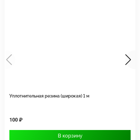
Уплотнительная резина (широкая) 1 м
У
100 ₽
5
В корзину