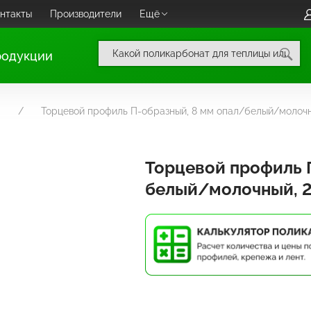
нтакты
Производители
Ещё
родукции
Торцевой профиль П-образный, 8 мм опал/белый/молочны
Торцевой профиль 
белый/молочный, 2