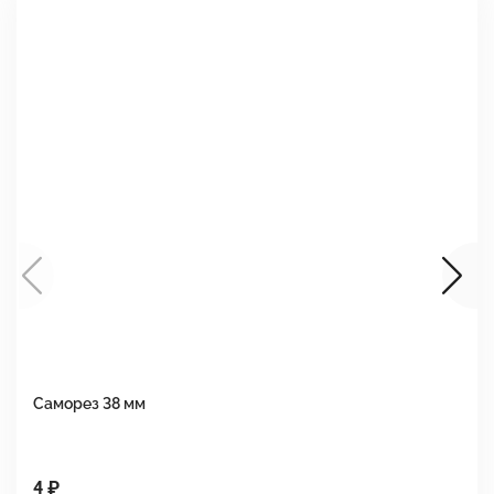
Саморез 38 мм
Ш
4 ₽
1