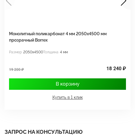
Монолитный поликарбонат 4 мм 2050х4500 мм
М
прозрачный Borrex
п
Размер
2050x4500
Толщина
4 мм
Р
18 240 ₽
19 200 ₽
1
В корзину
Купить в 1 клик
ЗАПРОС НА КОНСУЛЬТАЦИЮ