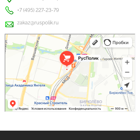
+7 (495) 227-23-79
zakaz@ruspolik.ru
РусПолик
Оргстекло, поликарбонат в Москве
Строительные и отделочные работы в Москве