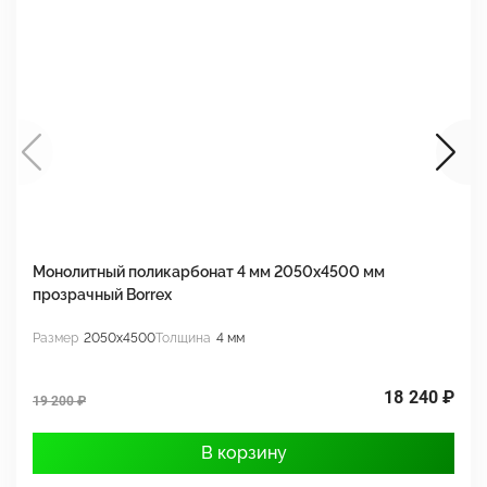
Монолитный поликарбонат 4 мм 2050х4500 мм
М
прозрачный Borrex
п
Размер
2050x4500
Толщина
4 мм
Р
18 240 ₽
19 200 ₽
1
В корзину