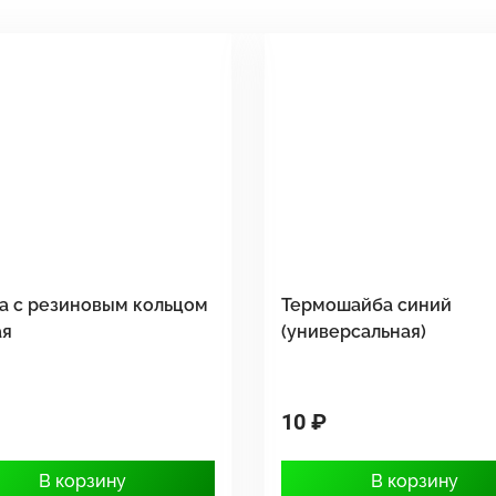
а с резиновым кольцом
Термошайба синий
ая
(универсальная)
10 ₽
В корзину
В корзину