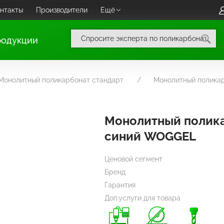
нтакты
Производители
Ещё
родукции
Монолитный поликарбонат стандарт
Монолитный полика
Монолитный полик
синий WOGGEL
Ценовой сегмент
Бренд
Гарантия
Доп.услуги для товара