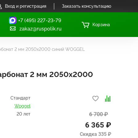
Вход и регистрация
Заказать консультацию
+7 (495) 227-23-79
Корзина
zakaz@ruspolik.ru
рбонат 2 мм 2050х2000 синий WOGGEL
арбонат 2 мм 2050х2000
Стандарт
Woggel
6 700 ₽
20 лет
6 365 ₽
Скидка 335 ₽