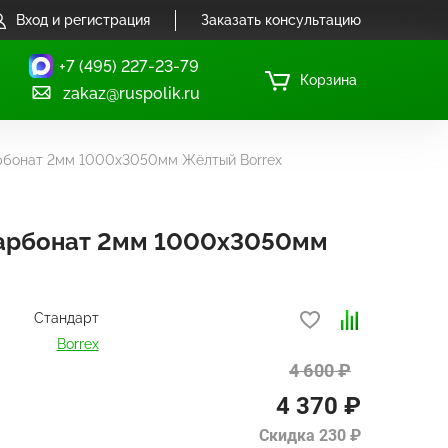
Вход и регистрация
Заказать консультацию
+7 (495) 227-23-79
Корзина
zakaz@ruspolik.ru
рбонат 2мм 1000х3050мм Жёлтый Borrex
арбонат 2мм 1000х3050мм
Стандарт
Borrex
4 600 ₽
4 370 ₽
Скидка 230 ₽