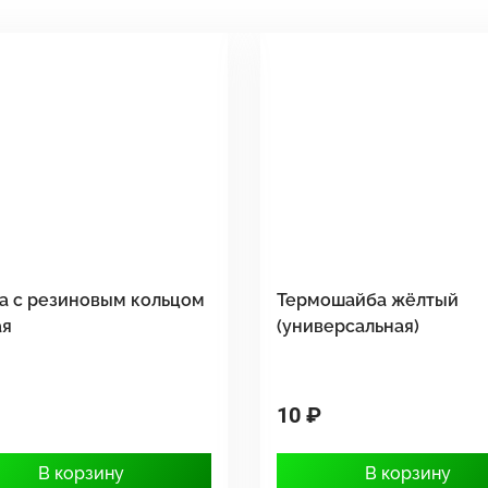
а с резиновым кольцом
Термошайба жёлтый
ая
(универсальная)
10 ₽
В корзину
В корзину