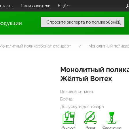
нтакты
Производители
Ещё
родукции
Монолитный поликарбонат стандарт
Монолитный полика
Монолитный полик
Жёлтый Borrex
Ценовой сегмент
Бренд
Доп.услуги для товара
Раскрой
Резка
Сверление