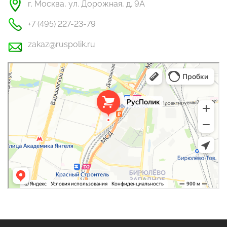
г. Москва, ул. Дорожная, д. 9А
+7 (495) 227-23-79
zakaz@ruspolik.ru
РусПолик
Оргстекло, поликарбонат в Москве
Строительные и отделочные работы в Москве