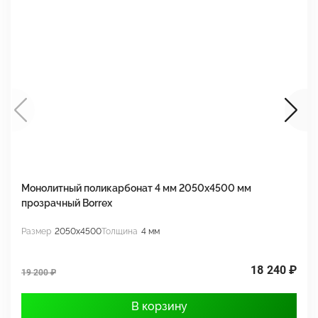
Монолитный поликарбонат 4 мм 2050х4500 мм
М
прозрачный Borrex
п
Размер
2050x4500
Толщина
4 мм
Р
18 240 ₽
19 200 ₽
1
В корзину