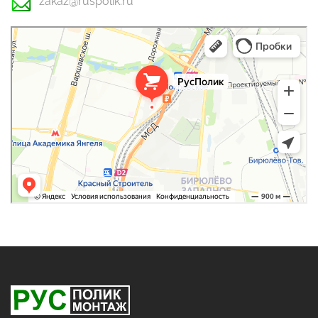
zakaz@ruspolik.ru
РусПолик
Оргстекло, поликарбонат в Москве
Строительные и отделочные работы в Москве