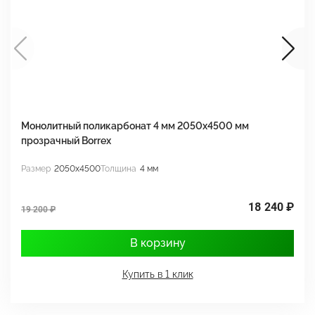
Монолитный поликарбонат 4 мм 2050х4500 мм
М
прозрачный Borrex
п
Размер
2050x4500
Толщина
4 мм
Р
18 240 ₽
19 200 ₽
1
В корзину
Купить в 1 клик