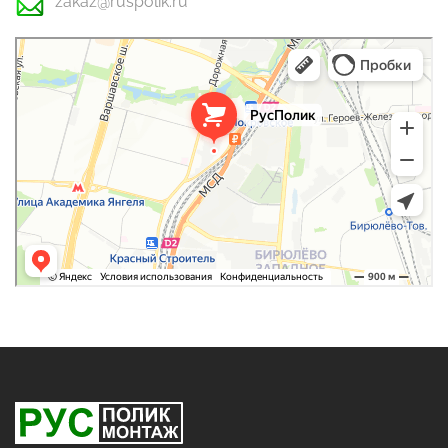
zakaz@ruspolik.ru
РусПолик
Оргстекло, поликарбонат в Москве
Строительные и отделочные работы в Москве