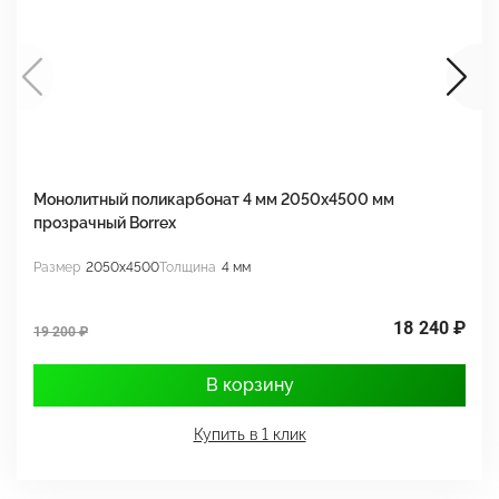
Монолитный поликарбонат 4 мм 2050х4500 мм
М
прозрачный Borrex
п
Размер
2050x4500
Толщина
4 мм
Р
18 240 ₽
19 200 ₽
1
В корзину
Купить в 1 клик