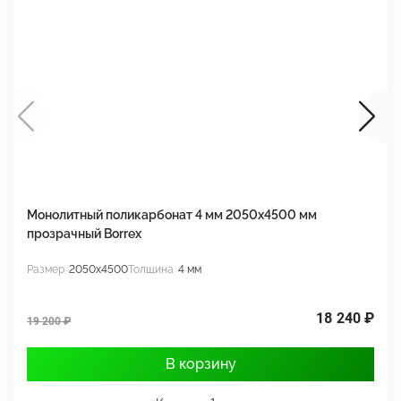
Монолитный поликарбонат 4 мм 2050х4500 мм
М
прозрачный Borrex
п
Размер
2050x4500
Толщина
4 мм
Р
18 240 ₽
19 200 ₽
1
В корзину