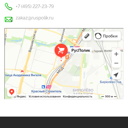
+7 (495) 227-23-79
zakaz@ruspolik.ru
РусПолик
Оргстекло, поликарбонат в Москве
Строительные и отделочные работы в Москве