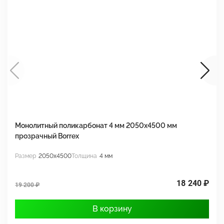
Монолитный поликарбонат 4 мм 2050х4500 мм
М
прозрачный Borrex
п
Размер
2050x4500
Толщина
4 мм
Р
18 240 ₽
19 200 ₽
1
В корзину