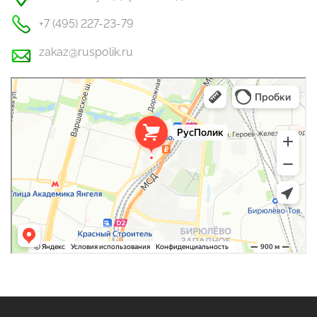
+7 (495) 227-23-79
zakaz@ruspolik.ru
РусПолик
Оргстекло, поликарбонат в Москве
Строительные и отделочные работы в Москве