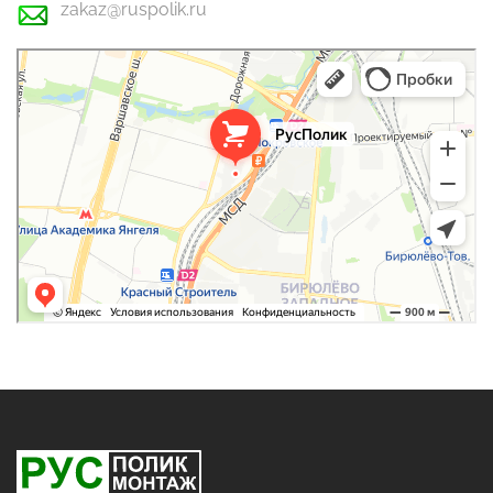
zakaz@ruspolik.ru
РусПолик
Оргстекло, поликарбонат в Москве
Строительные и отделочные работы в Москве