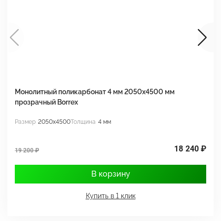
Монолитный поликарбонат 4 мм 2050х4500 мм
М
прозрачный Borrex
п
Размер
2050x4500
Толщина
4 мм
Р
18 240 ₽
19 200 ₽
1
В корзину
Купить в 1 клик