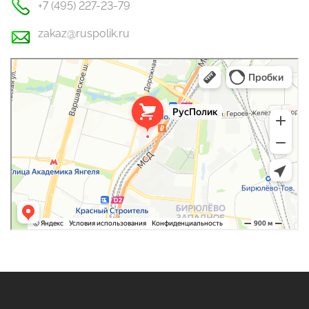
+7 (495) 227-23-79
zakaz@ruspolik.ru
РусПолик
Оргстекло, поликарбонат в Москве
Строительные и отделочные работы в Москве