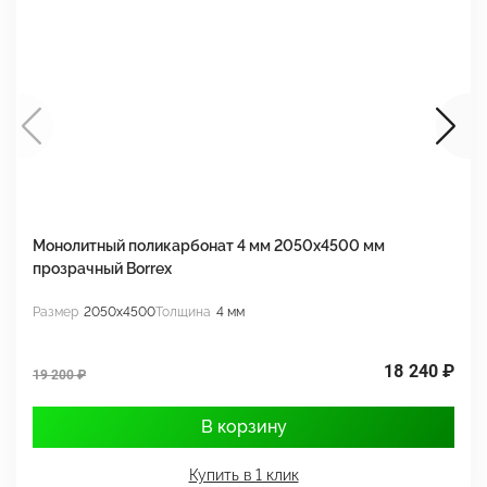
Монолитный поликарбонат 4 мм 2050х4500 мм
М
прозрачный Borrex
п
Размер
2050x4500
Толщина
4 мм
Р
18 240 ₽
19 200 ₽
1
В корзину
Купить в 1 клик