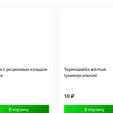
а с резиновым кольцом
Термошайба жёлтый
ая
(универсальная)
10 ₽
В корзину
В корзину