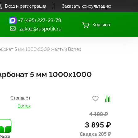
Вход и регистрация
Заказать консультацию
+7 (495) 227-23-79
Корзина
zakaz@ruspolik.ru
бонат 5 мм 1000х1000 жёлтый Borrex
арбонат 5 мм 1000х1000
Стандарт
Borrex
4 100 ₽
3 895 ₽
Скидка 205 ₽
Фаска