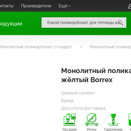
нтакты
Производители
Ещё
родукции
Монолитный поликарбонат стандарт
Монолитный поликар
Монолитный полик
жёлтый Borrex
Ценовой сегмент
Бренд
Доп.услуги для товара
Раскрой
Резка
Сверление