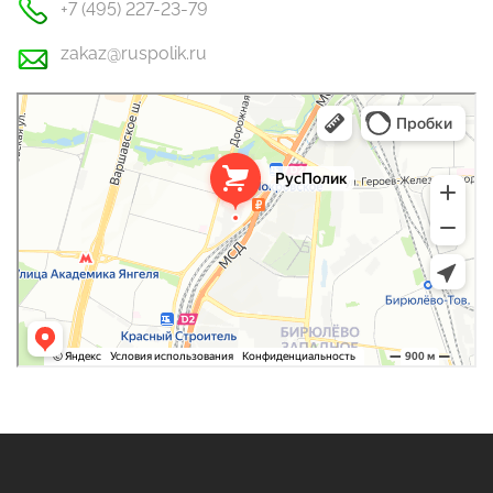
+7 (495) 227-23-79
zakaz@ruspolik.ru
РусПолик
Оргстекло, поликарбонат в Москве
Строительные и отделочные работы в Москве