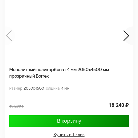
Монолитный поликарбонат 4 мм 2050х4500 мм
М
прозрачный Borrex
п
Размер
2050x4500
Толщина
4 мм
Р
18 240 ₽
19 200 ₽
1
В корзину
Купить в 1 клик